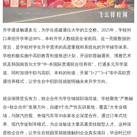
升学通道畅通多元，为学生搭建通往大学的立交桥。2025年，学校对
口单招升学率达98%，本科升学人数稳居全省前四。这一亮眼数据的
背后，是学校对学生升学需求的高度重视和系统化的升学辅导体系。
学校积极实施中高职教育衔接推进计划，开设职普融通班、博雅艺术
班及韩国南首尔大学“中-本国际贯通联合培养班”，打通多元升学渠
道。同时加强中职与高职、本科的衔接，开展“3+2”“3+4”等中高职贯
通培养模式，让学生在中职阶段就能明确未来升学方向。
就业保障坚实有力，校企合作为学生铺就职场坦途。学校聚焦“产教融
合+校企合作”发展方向，自建9个生产性实训基地，覆盖7大专业领
域，与陕汽控股、奇瑞汽车等30余家名企深度合作。通过订单式培
养、现代学徒制等模式，为企业输送大量高素质技能型人才。这种深
度校企合作，让学生在校园里就能接触到企业真实项目，毕业时已经