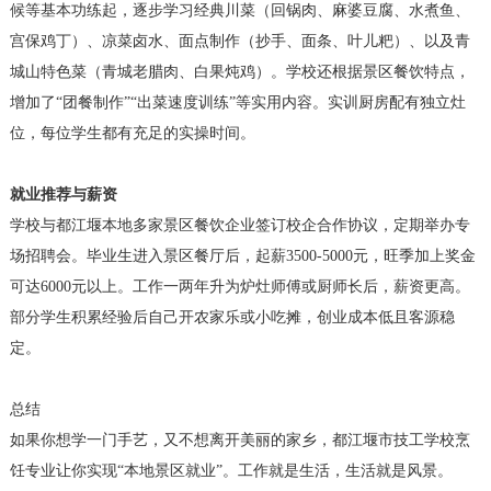
候等基本功练起，逐步学习经典川菜（回锅肉、麻婆豆腐、水煮鱼、
宫保鸡丁）、凉菜卤水、面点制作（抄手、面条、叶儿粑）、以及青
城山特色菜（青城老腊肉、白果炖鸡）。学校还根据景区餐饮特点，
增加了“团餐制作”“出菜速度训练”等实用内容。实训厨房配有独立灶
位，每位学生都有充足的实操时间。
就业推荐与薪资
学校与都江堰本地多家景区餐饮企业签订校企合作协议，定期举办专
场招聘会。毕业生进入景区餐厅后，起薪3500-5000元，旺季加上奖金
可达6000元以上。工作一两年升为炉灶师傅或厨师长后，薪资更高。
部分学生积累经验后自己开农家乐或小吃摊，创业成本低且客源稳
定。
总结
如果你想学一门手艺，又不想离开美丽的家乡，都江堰市技工学校烹
饪专业让你实现“本地景区就业”。工作就是生活，生活就是风景。