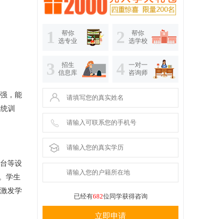
1
2
帮你
帮你
选专业
选学校
3
4
招生
一对一
信息库
咨询师
力强，能
系统训
作台等设
”。学生
，激发学
已经有
682
位同学获得咨询
立即申请