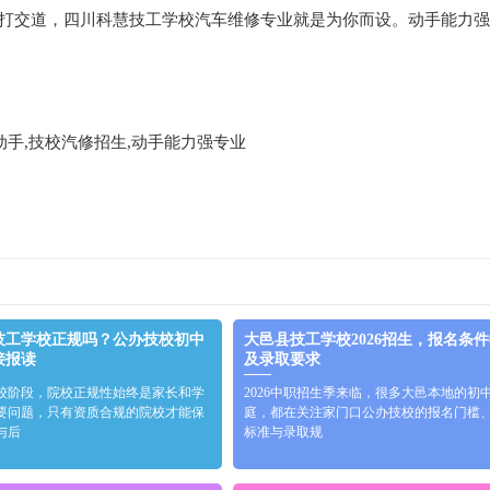
手打交道，四川科慧技工学校汽车维修专业就是为你而设。动手能力
动手,技校汽修招生,动手能力强专业
技工学校正规吗？公办技校初中
大邑县技工学校2026招生，报名条
接报读
及录取要求
校阶段，院校正规性始终是家长和学
2026中职招生季来临，很多大邑本地的初
要问题，只有资质合规的院校才能保
庭，都在关注家门口公办技校的报名门槛
与后
标准与录取规