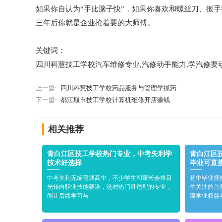
如果你自认为“手比脑子快”，如果你喜欢和螺丝刀、扳
三年后你就是企业抢着要的大师傅。
关键词：
四川科慧技工学校汽车维修专业,汽修动手能力,学汽修要
上一篇:
四川科慧技工学校药品服务与管理学抓药
下一篇:
都江堰市技工学校计算机维修开店赚钱
相关推荐
青白江区技工学校热门专业，中考失利学
青白江区
技术好选择
毕业可直
中考失利无缘普通高中，不少学生和家长会将目
初中毕业择
光转向职业技能赛道，选对热门且适配的专业，
生关注的首
能让后续学习与
障学业权益