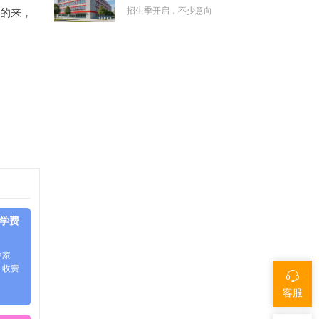
招生季开启，不少意向
强的来，
件学费
中家
、收费
客服