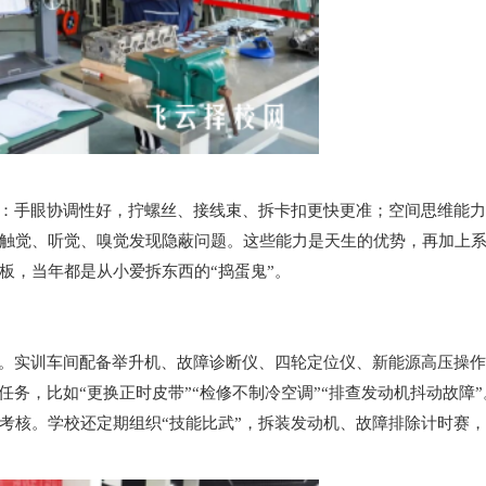
着：手眼协调性好，拧螺丝、接线束、拆卡扣更快更准；空间思维能
触觉、听觉、嗅觉发现隐蔽问题。这些能力是天生的优势，再加上
板，当年都是从小爱拆东西的“捣蛋鬼”。
练。实训车间配备举升机、故障诊断仪、四轮定位仪、新能源高压操
任务，比如“更换正时皮带”“检修不制冷空调”“排查发动机抖动故障
考核。学校还定期组织“技能比武”，拆装发动机、故障排除计时赛