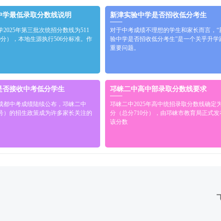
中学最低录取分数线说明
新津实验中学是否招收低分考生
2025年第三批次统招分数线为511
对于中考成绩不理想的学生和家长而言，“
0分），本地生源执行506分标准。作
验中学是否招收低分考生”是一个关乎升学
重要问题。
是否接收中考低分学生
邛崃二中高中部录取分数线要求
5年成都中考成绩陆续公布，邛崃二中
邛崃二中2025年高中统招录取分数线确定为
3号）的招生政策成为许多家长关注的
分（总分710分），由邛崃市教育局正式发
该分数