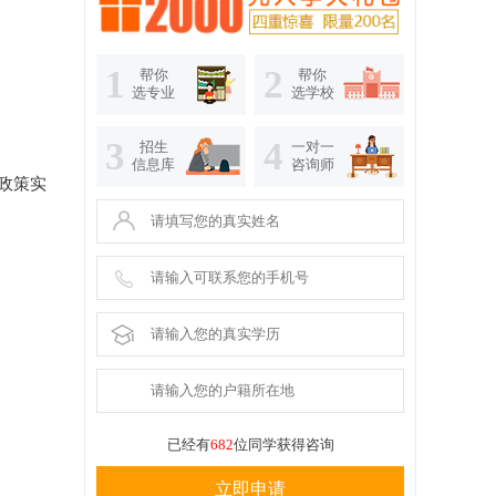
1
2
帮你
帮你
选专业
选学校
3
4
招生
一对一
信息库
咨询师
政策实
已经有
682
位同学获得咨询
立即申请