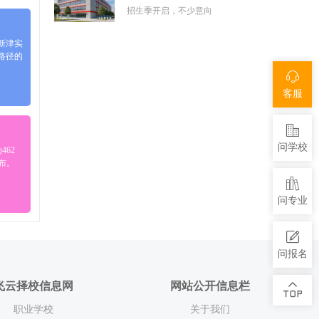
招生季开启，不少意向
新津实
路径的
客服
问学校
462
布。
问专业
问报名
飞云择校信息网
网站公开信息栏
职业学校
关于我们